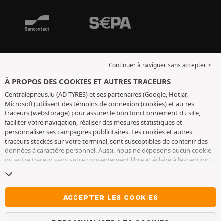
Continuer à naviguer sans accepter >
À PROPOS DES COOKIES ET AUTRES TRACEURS
Centralepneus.lu (AD TYRES) et ses partenaires (Google, Hotjar,
Microsoft) utilisent des témoins de connexion (cookies) et autres
traceurs (webstorage) pour assurer le bon fonctionnement du site,
faciliter votre navigation, réaliser des mesures statistiques et
personnaliser ses campagnes publicitaires. Les cookies et autres
traceurs stockés sur votre terminal, sont susceptibles de contenir des
données à caractère personnel. Aussi, nous ne déposons aucun cookie
ou autre traceur sans votre consentement libre et éclairé à l’exception
de ceux indispensables pour le fonctionnement du site. Nous
conservons votre choix pendant 6 mois. Vous pouvez retirer votre
consentement à tout moment en vous rendant sur la
page cookies et
autres traceurs
. Vous pouvez choisir de continuer à naviguer sans
ACCEPTER LES COOKIES
accepter le dépôt de cookies ou autres traceurs. Le refus ne fait pas
obstacle à l’accès aux services AD TYRES. Pour plus d’informations, nous