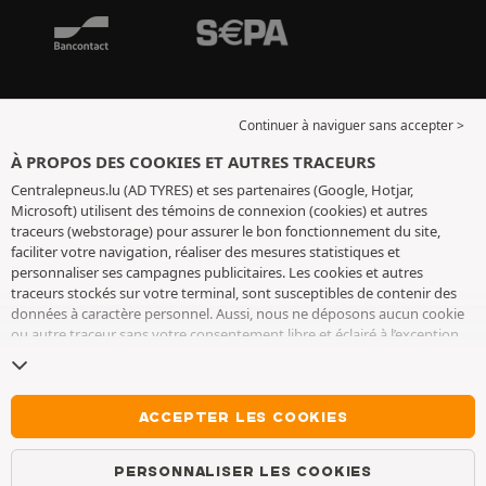
Continuer à naviguer sans accepter >
À PROPOS DES COOKIES ET AUTRES TRACEURS
Centralepneus.lu (AD TYRES) et ses partenaires (Google, Hotjar,
Microsoft) utilisent des témoins de connexion (cookies) et autres
traceurs (webstorage) pour assurer le bon fonctionnement du site,
faciliter votre navigation, réaliser des mesures statistiques et
personnaliser ses campagnes publicitaires. Les cookies et autres
traceurs stockés sur votre terminal, sont susceptibles de contenir des
données à caractère personnel. Aussi, nous ne déposons aucun cookie
ou autre traceur sans votre consentement libre et éclairé à l’exception
de ceux indispensables pour le fonctionnement du site. Nous
conservons votre choix pendant 6 mois. Vous pouvez retirer votre
consentement à tout moment en vous rendant sur la
page cookies et
autres traceurs
. Vous pouvez choisir de continuer à naviguer sans
ACCEPTER LES COOKIES
accepter le dépôt de cookies ou autres traceurs. Le refus ne fait pas
obstacle à l’accès aux services AD TYRES. Pour plus d’informations, nous
PERSONNALISER LES COOKIES
vous invitons à consulter
la page cookies et autres traceurs
.