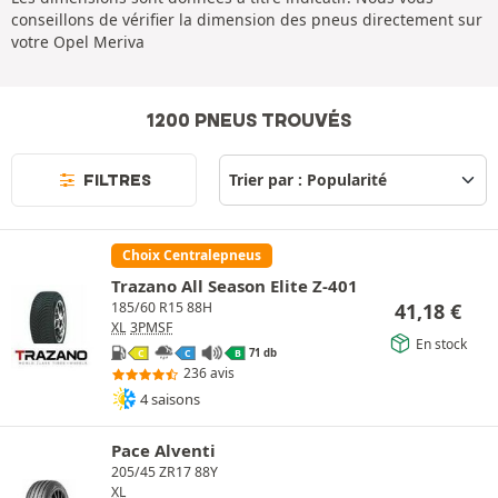
conseillons de vérifier la dimension des pneus directement sur
votre Opel Meriva
1200 PNEUS TROUVÉS
FILTRES
Choix Centralepneus
Trazano All Season Elite Z-401
41,18
€
185/60 R15 88H
XL
3PMSF
En stock
71 db
C
C
B
236 avis
4 saisons
Pace Alventi
205/45 ZR17 88Y
XL