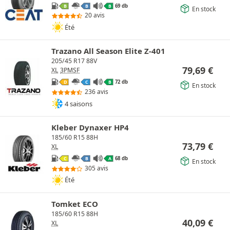
69 db
B
B
B
En stock
20 avis
Été
Trazano All Season Elite Z-401
205/45 R17 88V
79,69
€
XL
3PMSF
72 db
D
C
B
En stock
236 avis
4 saisons
Kleber Dynaxer HP4
185/60 R15 88H
73,79
€
XL
68 db
C
B
A
En stock
305 avis
Été
Tomket ECO
185/60 R15 88H
40,09
€
XL