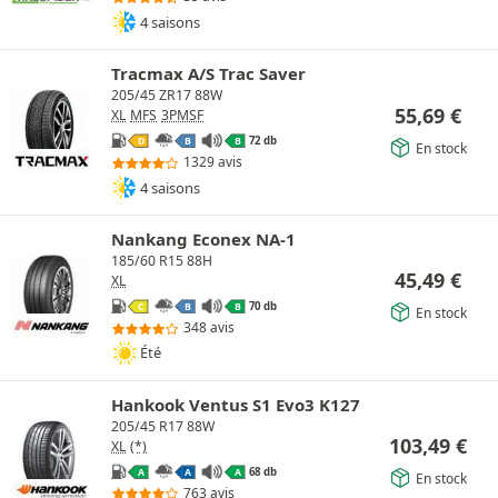
4 saisons
Tracmax A/S Trac Saver
205/45 ZR17 88W
55,69
€
XL
MFS
3PMSF
72 db
D
B
B
En stock
1329 avis
4 saisons
Nankang Econex NA-1
185/60 R15 88H
45,49
€
XL
70 db
C
B
B
En stock
348 avis
Été
Hankook Ventus S1 Evo3 K127
205/45 R17 88W
103,49
€
XL
(*)
68 db
A
A
A
En stock
763 avis