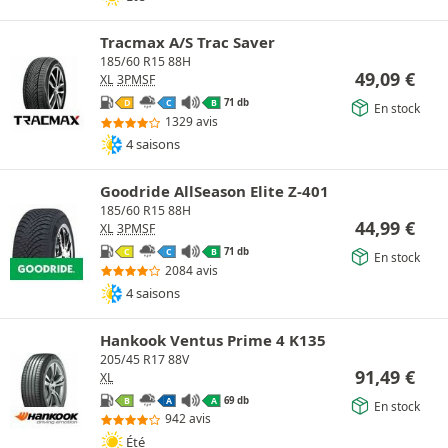
Tracmax A/S Trac Saver
185/60 R15 88H
49,09
€
XL
3PMSF
71 db
D
C
B
En stock
1329 avis
4 saisons
Goodride AllSeason Elite Z-401
185/60 R15 88H
44,99
€
XL
3PMSF
71 db
C
C
B
En stock
2084 avis
4 saisons
Hankook Ventus Prime 4 K135
205/45 R17 88V
91,49
€
XL
69 db
B
A
A
En stock
942 avis
Été