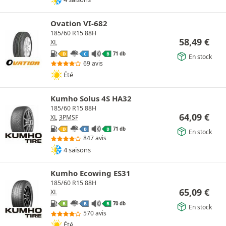
Ovation VI-682
185/60 R15 88H
58,49
€
XL
71 db
D
C
B
En stock
69 avis
Été
Kumho Solus 4S HA32
185/60 R15 88H
64,09
€
XL
3PMSF
71 db
D
B
B
En stock
847 avis
4 saisons
Kumho Ecowing ES31
185/60 R15 88H
65,09
€
XL
70 db
B
B
B
En stock
570 avis
Été