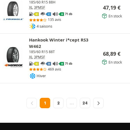
185/60 R15 88H
47,19
€
XL
3PMSF
71 db
C
C
B
En stock
135 avis
4 saisons
Hankook Winter i*cept RS3
W462
185/60 R15 88T
68,89
€
XL
3PMSF
En stock
71 db
C
B
B
469 avis
Hiver
1
2
…
24