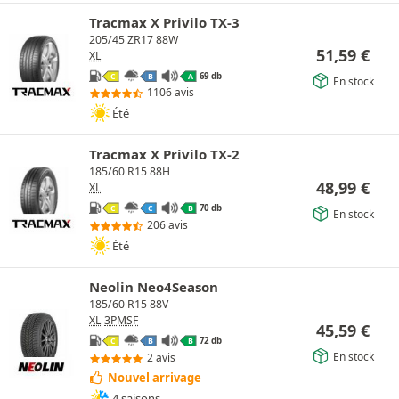
Tracmax X Privilo TX-3
205/45 ZR17 88W
51,59
€
XL
69 db
C
B
A
En stock
1106 avis
Été
Tracmax X Privilo TX-2
185/60 R15 88H
48,99
€
XL
70 db
C
C
B
En stock
206 avis
Été
Neolin Neo4Season
185/60 R15 88V
XL
3PMSF
45,59
€
72 db
C
B
B
En stock
2 avis
Nouvel arrivage
4 saisons