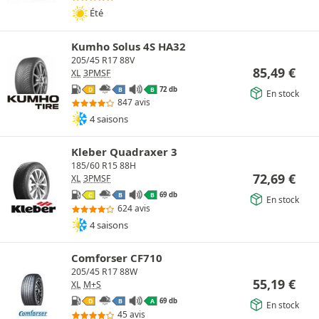
Été
Kumho Solus 4S HA32
205/45 R17 88V
85,49
€
XL
3PMSF
72 db
D
B
B
En stock
847 avis
4 saisons
Kleber Quadraxer 3
185/60 R15 88H
72,69
€
XL
3PMSF
69 db
C
B
B
En stock
624 avis
4 saisons
Comforser CF710
205/45 R17 88W
55,19
€
XL
M+S
69 db
D
B
A
En stock
45 avis