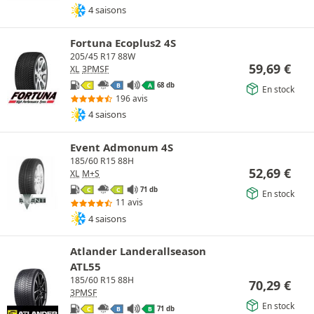
4 saisons
Fortuna Ecoplus2 4S
205/45 R17 88W
59,69
€
XL
3PMSF
68 db
C
B
A
En stock
196 avis
4 saisons
Event Admonum 4S
185/60 R15 88H
52,69
€
XL
M+S
71 db
C
C
En stock
11 avis
4 saisons
Atlander Landerallseason
ATL55
185/60 R15 88H
70,29
€
3PMSF
En stock
71 db
C
B
B