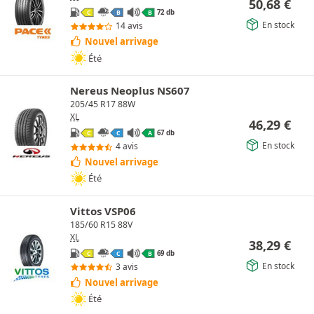
50,68
€
72 db
C
B
B
En stock
14 avis
Nouvel arrivage
Été
Nereus Neoplus NS607
205/45 R17 88W
XL
46,29
€
67 db
C
C
A
En stock
4 avis
Nouvel arrivage
Été
Vittos VSP06
185/60 R15 88V
XL
38,29
€
69 db
C
C
B
En stock
3 avis
Nouvel arrivage
Été