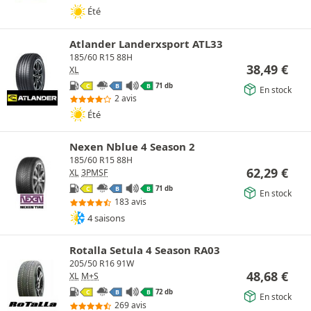
Été
Atlander Landerxsport ATL33
185/60 R15 88H
38,49
€
XL
71 db
C
B
B
En stock
2 avis
Été
Nexen Nblue 4 Season 2
185/60 R15 88H
62,29
€
XL
3PMSF
71 db
C
B
B
En stock
183 avis
4 saisons
Rotalla Setula 4 Season RA03
205/50 R16 91W
48,68
€
XL
M+S
72 db
C
B
B
En stock
269 avis