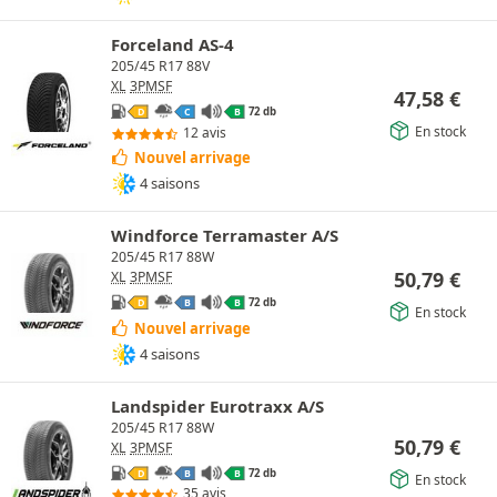
Forceland AS-4
205/45 R17 88V
XL
3PMSF
47,58
€
72 db
D
C
B
En stock
12 avis
Nouvel arrivage
4 saisons
Windforce Terramaster A/S
205/45 R17 88W
50,79
€
XL
3PMSF
72 db
D
B
B
En stock
Nouvel arrivage
4 saisons
Landspider Eurotraxx A/S
205/45 R17 88W
50,79
€
XL
3PMSF
72 db
D
B
B
En stock
35 avis