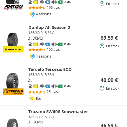
68 db
C
B
A
En stock
196 avis
4 saisons
Dunlop All Season 2
185/60 R15 88V
69,59
€
XL
3PMSF
71 db
C
C
B
En stock
100 avis
4 saisons
Tercelo Tercesis ECO
185/60 R15 88H
40,99
€
XL
70 db
C
C
B
En stock
25 avis
Été
Trazano SW608 Snowmaster
185/60 R15 88H
XL
3PMSF
46,59
€