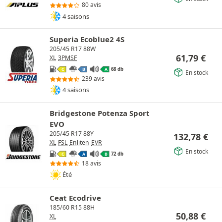
80 avis
4 saisons
Superia Ecoblue2 4S
205/45 R17 88W
61,79
€
XL
3PMSF
68 db
C
B
A
En stock
239 avis
4 saisons
Bridgestone Potenza Sport
EVO
205/45 R17 88Y
132,78
€
XL
FSL
Enliten
EVR
En stock
72 db
C
A
B
18 avis
Été
Ceat Ecodrive
185/60 R15 88H
50,88
€
XL