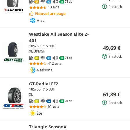
71 db
D
C
B
En stock
13 avis
Nouvel arrivage
Hiver
Westlake All Season Elite Z-
401
185/60 R15 88H
49,69
€
XL
3PMSF
En stock
71 db
C
C
B
412 avis
4 saisons
GT-Radial FE2
185/60 R15 88H
61,89
€
XL
70 db
C
A
B
En stock
61 avis
Été
Triangle SeasonX