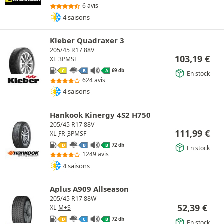
6 avis
4 saisons
Kleber Quadraxer 3
205/45 R17 88V
103,19
€
XL
3PMSF
69 db
C
B
A
En stock
624 avis
4 saisons
Hankook Kinergy 4S2 H750
205/45 R17 88V
111,99
€
XL
FR
3PMSF
72 db
D
B
B
En stock
1249 avis
4 saisons
Aplus A909 Allseason
205/45 R17 88W
52,39
€
XL
M+S
72 db
D
C
B
En stock