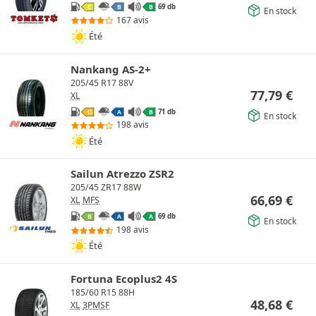
69 db
C
B
B
En stock
167 avis
Été
Nankang AS-2+
205/45 R17 88V
77,79
€
XL
71 db
D
A
B
En stock
198 avis
Été
Sailun Atrezzo ZSR2
205/45 ZR17 88W
66,69
€
XL
MFS
69 db
B
A
A
En stock
198 avis
Été
Fortuna Ecoplus2 4S
185/60 R15 88H
48,68
€
XL
3PMSF