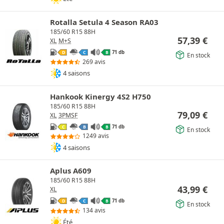
Rotalla Setula 4 Season RA03
185/60 R15 88H
57,39
€
XL
M+S
71 db
D
C
B
En stock
269 avis
4 saisons
Hankook Kinergy 4S2 H750
185/60 R15 88H
79,09
€
XL
3PMSF
71 db
C
B
B
En stock
1249 avis
4 saisons
Aplus A609
185/60 R15 88H
43,99
€
XL
71 db
D
C
B
En stock
134 avis
Été