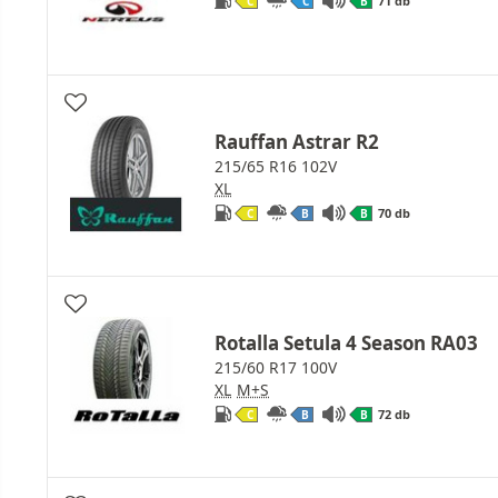
71 db
C
C
B
Rauffan Astrar R2
215/65 R16 102V
XL
70 db
C
B
B
Rotalla Setula 4 Season RA03
215/60 R17 100V
XL
M+S
72 db
C
B
B