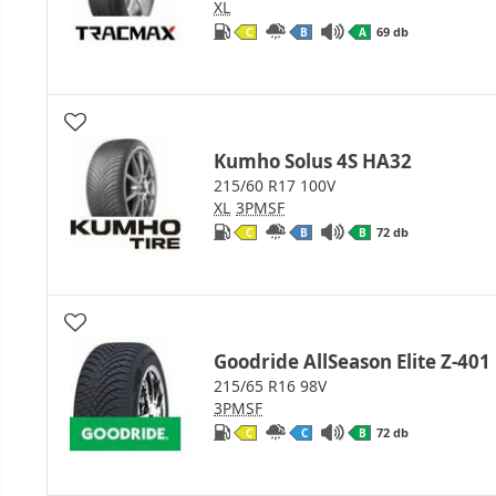
XL
69 db
C
B
A
Kumho Solus 4S HA32
215/60 R17 100V
XL
3PMSF
72 db
C
B
B
Goodride AllSeason Elite Z-401
215/65 R16 98V
3PMSF
72 db
C
C
B