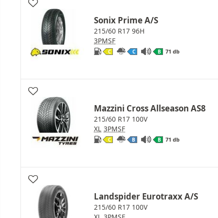
Sonix Prime A/S
215/60 R17 96H
3PMSF
71 db
C
C
B
Mazzini Cross Allseason AS8
215/60 R17 100V
XL
3PMSF
71 db
C
B
B
Landspider Eurotraxx A/S
215/60 R17 100V
XL
3PMSF