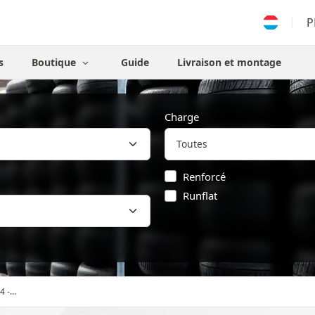
P
s
Boutique
Guide
Livraison et montage
Charge
Renforcé
Runflat
 -...