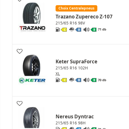
Choix Centralepneus
Trazano Zupereco Z-107
215/65 R16 98V
71 db
C
B
B
Keter SupraForce
215/65 R16 102H
XL
70 db
C
B
B
Nereus Dyntrac
215/65 R16 98H