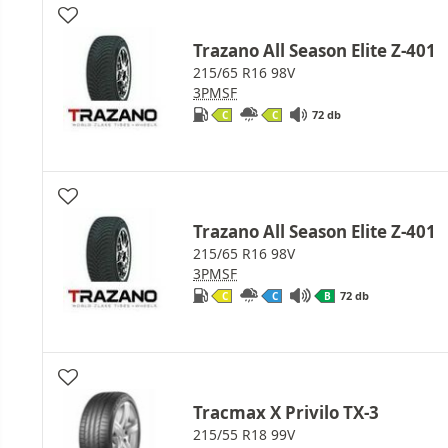
Trazano All Season Elite Z-401
215/65 R16 98V
3PMSF
72 db
C
C
Trazano All Season Elite Z-401
215/65 R16 98V
3PMSF
72 db
C
C
B
Tracmax X Privilo TX-3
215/55 R18 99V