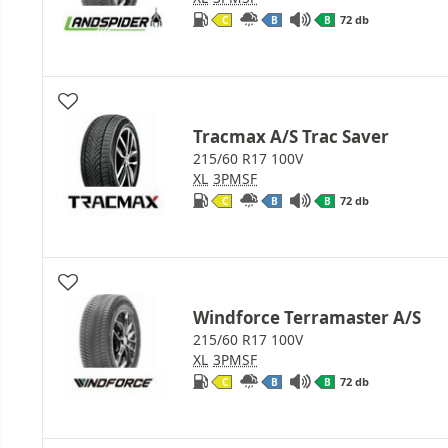
72 db
C
B
B
Tracmax A/S Trac Saver
215/60 R17 100V
XL
3PMSF
72 db
C
B
B
Windforce Terramaster A/S
215/60 R17 100V
XL
3PMSF
72 db
C
B
B