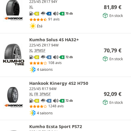
225/45 ZR17 94Y
81,89
€
XL
70 db
C
A
B
En stock
91 avis
Été
Kumho Solus 4S HA32+
225/45 ZR17 94W
70,79
€
XL
3PMSF
72 db
C
B
B
En stock
108 avis
4 saisons
Hankook Kinergy 4S2 H750
225/45 R17 94W
92,09
€
XL
FR
3PMSF
72 db
C
B
B
En stock
1248 avis
4 saisons
Kumho Ecsta Sport PS72