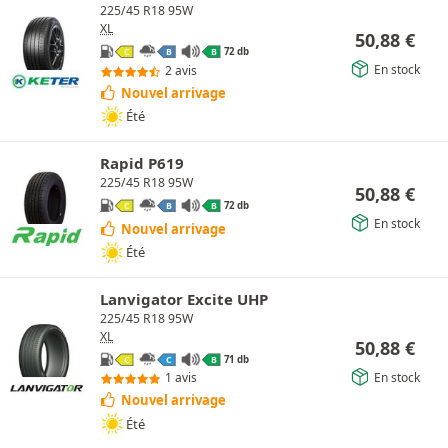
225/45 R18 95W
XL
50,88
€
72 db
C
B
B
En stock
2 avis
Nouvel arrivage
Été
Rapid P619
225/45 R18 95W
50,88
€
72 db
C
B
B
En stock
Nouvel arrivage
Été
Lanvigator Excite UHP
225/45 R18 95W
XL
50,88
€
71 db
C
C
B
En stock
1 avis
Nouvel arrivage
Été