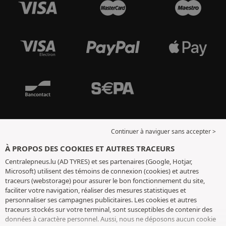
Continuer à naviguer sans accepter >
À PROPOS DES COOKIES ET AUTRES TRACEURS
Centralepneus.lu (AD TYRES) et ses partenaires (Google, Hotjar,
Microsoft) utilisent des témoins de connexion (cookies) et autres
traceurs (webstorage) pour assurer le bon fonctionnement du site,
faciliter votre navigation, réaliser des mesures statistiques et
personnaliser ses campagnes publicitaires. Les cookies et autres
traceurs stockés sur votre terminal, sont susceptibles de contenir des
données à caractère personnel. Aussi, nous ne déposons aucun cookie