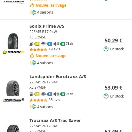
Nouvel arrivage
4 saisons
Sonix Prime A/S
225/45 R17 94W
XL
3PMSF
50,29
€
71 db
C
C
B
En stock
19 avis
Nouvel arrivage
4 saisons
Landspider Eurotraxx A/S
225/45 ZR17 94Y
53,09
€
XL
3PMSF
72 db
C
B
B
En stock
35 avis
4 saisons
Tracmax A/S Trac Saver
225/45 ZR17 94Y
52,49
€
XL
3PMSF