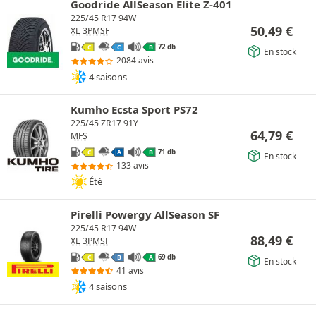
Goodride AllSeason Elite Z-401
225/45 R17 94W
50,49
€
XL
3PMSF
72 db
C
C
B
En stock
2084 avis
4 saisons
Kumho Ecsta Sport PS72
225/45 ZR17 91Y
64,79
€
MFS
71 db
C
A
B
En stock
133 avis
Été
Pirelli Powergy AllSeason SF
225/45 R17 94W
88,49
€
XL
3PMSF
69 db
C
B
A
En stock
41 avis
4 saisons