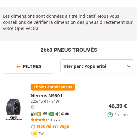
Les dimensions sont données à titre indicatif. Nous vous
conseillons de vérifier la dimension des pneus directement sur
votre Opel Vectra
2663 PNEUS TROUVÉS
FILTRES
Choix Centralepneus
Nereus NS601
225/45 R17 94W
46,39
€
XL
69 db
En stock
C
B
3 avis
Nouvel arrivage
Été