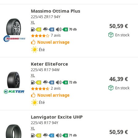
Massimo Ottima Plus
225/45 ZR17 94Y
XL
50,59
€
70 db
C
B
B
En stock
7 avis
Nouvel arrivage
Été
Keter EliteForce
225/45 R17 94W
XL
46,39
€
72 db
C
B
B
En stock
2 avis
Nouvel arrivage
Été
Lanvigator Excite UHP
225/45 R17 94Y
XL
50,59
€
71 db
C
C
B