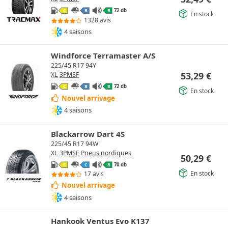
72 db
C
B
B
En stock
1328 avis
4 saisons
Windforce Terramaster A/S
225/45 R17 94Y
53,29
€
XL
3PMSF
72 db
C
B
B
En stock
Nouvel arrivage
4 saisons
Blackarrow Dart 4S
225/45 R17 94W
XL
3PMSF
Pneus nordiques
50,29
€
70 db
C
C
B
En stock
17 avis
Nouvel arrivage
4 saisons
Hankook Ventus Evo K137