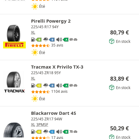
Été
Pirelli Powergy 2
225/45 R17 94Y
80,79
€
XL
69 db
B
B
A
En stock
35 avis
Été
Tracmax X Privilo TX-3
225/45 ZR18 95Y
83,89
€
XL
69 db
C
B
A
En stock
1104 avis
Été
Blackarrow Dart 4S
225/45 ZR17 94W
XL
3PMSF
50,29
€
70 db
C
C
B
En stock
17 avis