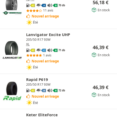
56,18
€
70 db
C
A
B
En stock
11 avis
Nouvel arrivage
Été
Lanvigator Excite UHP
205/50 R17 93W
XL
46,39
€
71 db
C
C
B
En stock
1 avis
Nouvel arrivage
Été
Rapid P619
205/50 R17 93W
46,39
€
72 db
C
B
B
En stock
Nouvel arrivage
Été
Keter EliteForce