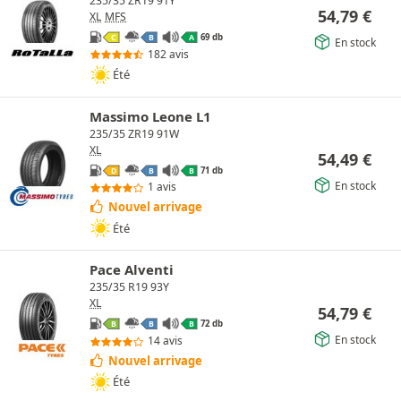
235/35 ZR19 91Y
54,79
€
XL
MFS
69 db
C
B
A
En stock
182 avis
Été
Massimo Leone L1
235/35 ZR19 91W
XL
54,49
€
71 db
D
B
B
En stock
1 avis
Nouvel arrivage
Été
Pace Alventi
235/35 R19 93Y
XL
54,79
€
72 db
B
B
B
En stock
14 avis
Nouvel arrivage
Été