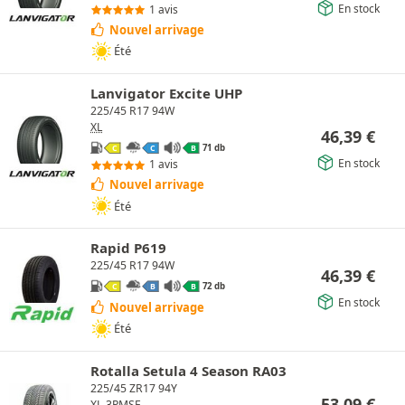
En stock
1 avis
Nouvel arrivage
Été
Lanvigator Excite UHP
225/45 R17 94W
XL
46,39
€
71 db
C
C
B
En stock
1 avis
Nouvel arrivage
Été
Rapid P619
225/45 R17 94W
46,39
€
72 db
C
B
B
En stock
Nouvel arrivage
Été
Rotalla Setula 4 Season RA03
225/45 ZR17 94Y
53,09
€
XL
3PMSF