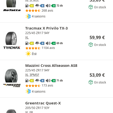
72 db
C
B
B
En stock
268 avis
4 saisons
Tracmax X Privilo TX-3
225/45 ZR17 94Y
59,99
€
XL
69 db
C
B
A
En stock
1104 avis
Été
Mazzini Cross Allseason AS8
225/45 ZR17 94Y
53,09
€
XL
3PMSF
71 db
C
B
B
En stock
173 avis
4 saisons
Greentrac Quest-X
205/50 ZR17 93Y
XL
FR