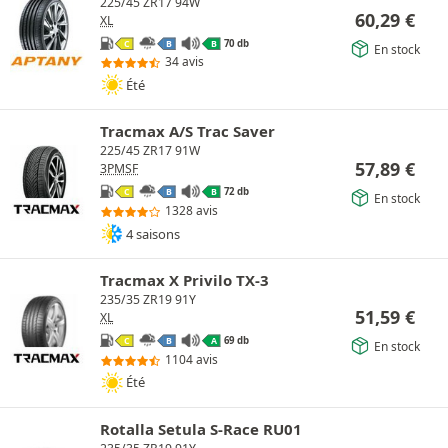
225/45 ZR17 94W
60,29
€
XL
70 db
C
B
B
En stock
34 avis
Été
Tracmax A/S Trac Saver
225/45 ZR17 91W
57,89
€
3PMSF
72 db
C
B
B
En stock
1328 avis
4 saisons
Tracmax X Privilo TX-3
235/35 ZR19 91Y
51,59
€
XL
69 db
C
B
A
En stock
1104 avis
Été
Rotalla Setula S-Race RU01