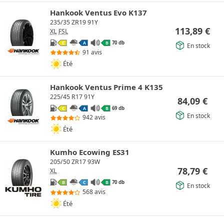
Hankook Ventus Evo K137
235/35 ZR19 91Y
113,89
€
XL
FSL
70 db
C
A
B
En stock
91 avis
Été
Hankook Ventus Prime 4 K135
225/45 R17 91Y
84,09
€
69 db
C
A
B
En stock
942 avis
Été
Kumho Ecowing ES31
205/50 ZR17 93W
78,79
€
XL
70 db
B
C
B
En stock
568 avis
Été