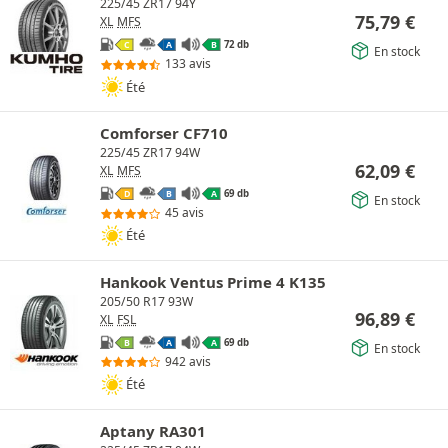
225/45 ZR17 94Y
75,79
€
XL
MFS
72 db
C
A
B
En stock
133 avis
Été
Comforser CF710
225/45 ZR17 94W
62,09
€
XL
MFS
69 db
D
B
A
En stock
45 avis
Été
Hankook Ventus Prime 4 K135
205/50 R17 93W
96,89
€
XL
FSL
69 db
B
A
A
En stock
942 avis
Été
Aptany RA301