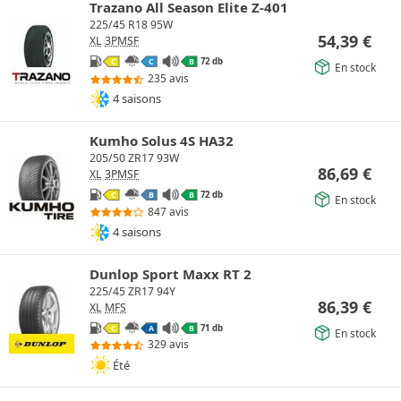
Trazano All Season Elite Z-401
225/45 R18 95W
54,39
€
XL
3PMSF
72 db
C
C
B
En stock
235 avis
4 saisons
Kumho Solus 4S HA32
205/50 ZR17 93W
86,69
€
XL
3PMSF
72 db
C
B
B
En stock
847 avis
4 saisons
Dunlop Sport Maxx RT 2
225/45 ZR17 94Y
86,39
€
XL
MFS
71 db
C
A
B
En stock
329 avis
Été