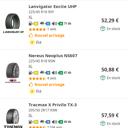
Lanvigator Excite UHP
225/45 R18 95Y
XL
52,29
€
71 db
C
C
B
En stock
1 avis
Nouvel arrivage
Été
Nereus Neoplus NS607
225/45 R18 95W
XL
50,88
€
67 db
C
B
A
En stock
4 avis
Nouvel arrivage
Été
Tracmax X Privilo TX-3
205/50 ZR17 93W
57,59
€
XL
69 db
C
B
A
En stock
1104 avis