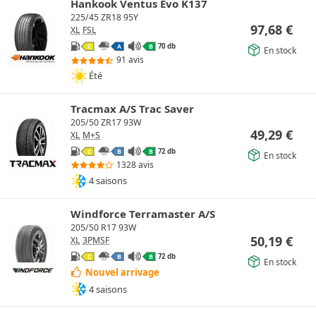
Hankook Ventus Evo K137
225/45 ZR18 95Y
97,68
€
XL
FSL
70 db
C
A
B
En stock
91 avis
Été
Tracmax A/S Trac Saver
205/50 ZR17 93W
49,29
€
XL
M+S
72 db
C
B
B
En stock
1328 avis
4 saisons
Windforce Terramaster A/S
205/50 R17 93W
50,19
€
XL
3PMSF
72 db
C
B
B
En stock
Nouvel arrivage
4 saisons