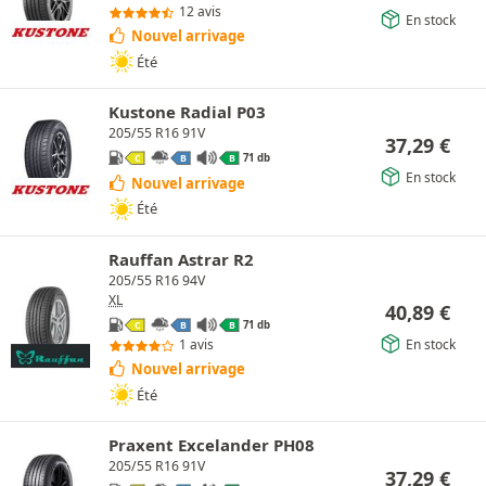
12 avis
En stock
Nouvel arrivage
Été
Kustone Radial P03
205/55 R16 91V
37,29
€
71 db
C
B
B
En stock
Nouvel arrivage
Été
Rauffan Astrar R2
205/55 R16 94V
XL
40,89
€
71 db
C
B
B
En stock
1 avis
Nouvel arrivage
Été
Praxent Excelander PH08
205/55 R16 91V
37,29
€