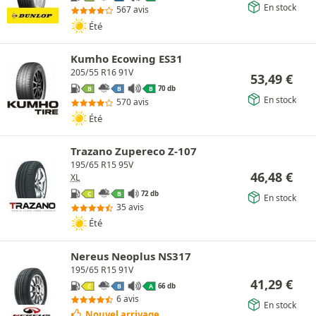
En stock
567 avis
Été
Kumho Ecowing ES31
205/55 R16 91V
53,49
€
70 db
B
B
B
En stock
570 avis
Été
Trazano Zupereco Z-107
195/65 R15 95V
46,48
€
XL
72 db
C
B
En stock
35 avis
Été
Nereus Neoplus NS317
195/65 R15 91V
41,29
€
66 db
C
B
A
6 avis
En stock
Nouvel arrivage