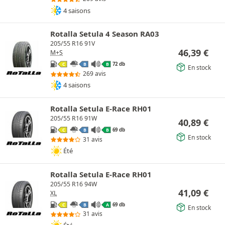
4 saisons
Rotalla Setula 4 Season RA03
205/55 R16 91V
46,39
€
M+S
72 db
C
B
B
En stock
269 avis
4 saisons
Rotalla Setula E-Race RH01
205/55 R16 91W
40,89
€
69 db
C
B
B
En stock
31 avis
Été
Rotalla Setula E-Race RH01
205/55 R16 94W
41,09
€
XL
69 db
C
B
A
En stock
31 avis