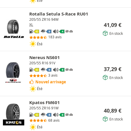
Été
Rotalla Setula S-Race RU01
205/55 ZR16 94W
41,09
€
XL
69 db
C
B
A
En stock
183 avis
Été
Nereus NS601
205/55 R16 91V
37,29
€
69 db
C
B
B
3 avis
En stock
Nouvel arrivage
Été
Kpatos FM601
205/55 ZR16 91W
40,89
€
69 db
C
B
B
En stock
68 avis
Été