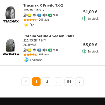
Tracmax X Privilo TX-2
195/65 R15 91V
51,09
€
70 db
C
C
B
En stock
206 avis
Été
Rotalla Setula 4 Season RA03
225/45 ZR17 94Y
53,09
€
XL
3PMSF
72 db
C
B
B
En stock
269 avis
4 saisons
1
2
…
114