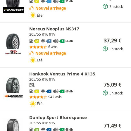
71 db
C
C
B
En stock
Nouvel arrivage
Été
Nereus Neoplus NS317
205/55 R16 91V
37,29
€
66 db
C
B
A
6 avis
En stock
Nouvel arrivage
Été
Hankook Ventus Prime 4 K135
205/55 R16 91V
75,09
€
FSL
69 db
C
A
B
En stock
942 avis
Été
Dunlop Sport Bluresponse
205/55 R16 91V
71,49
€
68 db
B
A
A