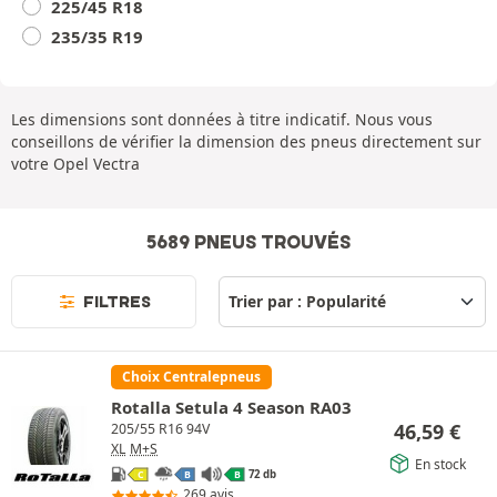
225/45 R18
235/35 R19
Les dimensions sont données à titre indicatif. Nous vous
conseillons de vérifier la dimension des pneus directement sur
votre Opel Vectra
5689 PNEUS TROUVÉS
FILTRES
Choix Centralepneus
Rotalla Setula 4 Season RA03
46,59
€
205/55 R16 94V
XL
M+S
En stock
72 db
C
B
B
269 avis