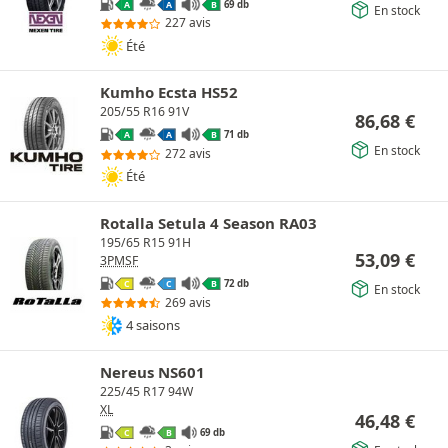
69 db
A
A
B
En stock
227 avis
Été
Kumho Ecsta HS52
205/55 R16 91V
86,68
€
71 db
A
A
B
En stock
272 avis
Été
Rotalla Setula 4 Season RA03
195/65 R15 91H
53,09
€
3PMSF
72 db
C
C
B
En stock
269 avis
4 saisons
Nereus NS601
225/45 R17 94W
XL
46,48
€
69 db
C
B