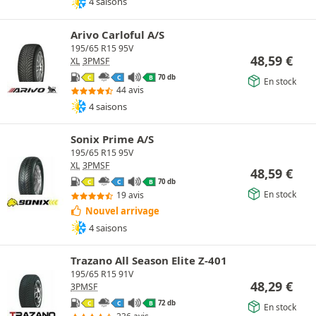
4 saisons
Arivo Carloful A/S
195/65 R15 95V
48,59
€
XL
3PMSF
70 db
C
C
B
En stock
44 avis
4 saisons
Sonix Prime A/S
195/65 R15 95V
XL
3PMSF
48,59
€
70 db
C
C
B
En stock
19 avis
Nouvel arrivage
4 saisons
Trazano All Season Elite Z-401
195/65 R15 91V
48,29
€
3PMSF
72 db
C
C
B
En stock