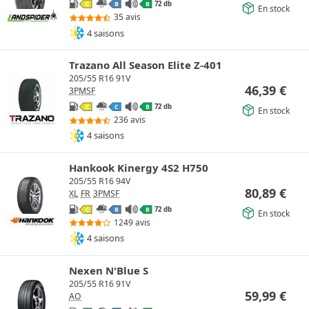
72 db
C
B
B
En stock
35 avis
4 saisons
Trazano All Season Elite Z-401
205/55 R16 91V
46,39
€
3PMSF
72 db
C
C
B
En stock
236 avis
4 saisons
Hankook Kinergy 4S2 H750
205/55 R16 94V
80,89
€
XL
FR
3PMSF
72 db
C
B
B
En stock
1249 avis
4 saisons
Nexen N'Blue S
205/55 R16 91V
59,99
€
AO