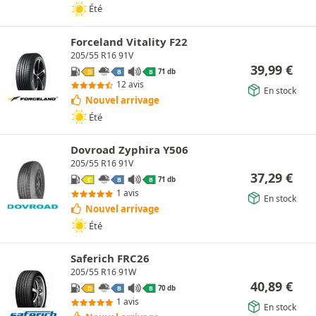
Été
Forceland Vitality F22
205/55 R16 91V
39,99
€
71 db
D
B
B
12 avis
En stock
Nouvel arrivage
Été
Dovroad Zyphira Y506
205/55 R16 91V
37,29
€
71 db
C
B
B
1 avis
En stock
Nouvel arrivage
Été
Saferich FRC26
205/55 R16 91W
40,89
€
70 db
D
B
B
1 avis
En stock