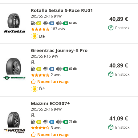
Rotalla Setula S-Race RU01
205/55 ZR16 91W
40,89
€
69 db
C
B
B
En stock
183 avis
Été
Greentrac Journey-X Pro
205/55 R16 94V
XL
40,89
€
69 db
C
B
B
En stock
2 avis
Nouvel arrivage
Été
Mazzini ECO307+
205/55 ZR16 94W
XL
41,09
€
72 db
C
C
B
En stock
3 avis
Nouvel arrivage