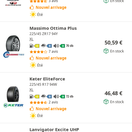
En stock
3 avis
Nouvel arrivage
Été
Massimo Ottima Plus
225/45 ZR17 94Y
XL
50,59
€
70 db
C
B
B
En stock
7 avis
Nouvel arrivage
Été
Keter EliteForce
225/45 R17 94W
XL
46,48
€
72 db
C
B
B
En stock
2 avis
Nouvel arrivage
Été
Lanvigator Excite UHP