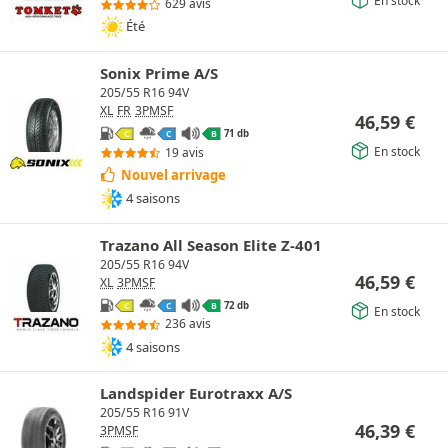
629 avis
Été
Sonix Prime A/S
205/55 R16 94V
XL
FR
3PMSF
46,59
€
71 db
C
C
B
En stock
19 avis
Nouvel arrivage
4 saisons
Trazano All Season Elite Z-401
205/55 R16 94V
46,59
€
XL
3PMSF
72 db
C
C
B
En stock
236 avis
4 saisons
Landspider Eurotraxx A/S
205/55 R16 91V
46,39
€
3PMSF