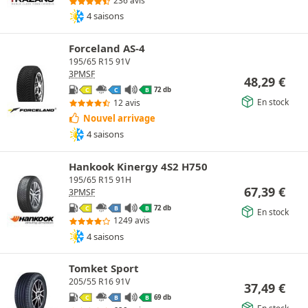
236 avis
4 saisons
Forceland AS-4
195/65 R15 91V
3PMSF
48,29
€
72 db
C
C
B
En stock
12 avis
Nouvel arrivage
4 saisons
Hankook Kinergy 4S2 H750
195/65 R15 91H
67,39
€
3PMSF
72 db
C
B
B
En stock
1249 avis
4 saisons
Tomket Sport
205/55 R16 91V
37,49
€
69 db
C
B
B
En stock