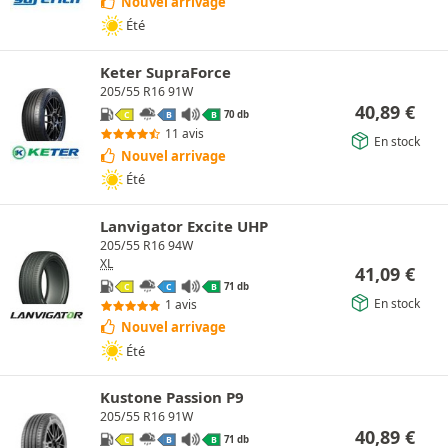
Nouvel arrivage
Été
Keter SupraForce
205/55 R16 91W
40,89
€
70 db
C
B
B
11 avis
En stock
Nouvel arrivage
Été
Lanvigator Excite UHP
205/55 R16 94W
XL
41,09
€
71 db
C
C
B
En stock
1 avis
Nouvel arrivage
Été
Kustone Passion P9
205/55 R16 91W
40,89
€
71 db
C
B
B