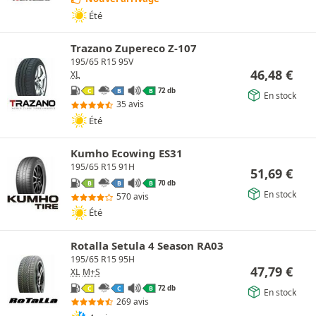
Été
Trazano Zupereco Z-107
195/65 R15 95V
46,48
€
XL
72 db
C
B
B
En stock
35 avis
Été
Kumho Ecowing ES31
195/65 R15 91H
51,69
€
70 db
B
B
B
En stock
570 avis
Été
Rotalla Setula 4 Season RA03
195/65 R15 95H
47,79
€
XL
M+S
72 db
C
C
B
En stock
269 avis