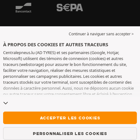
Continuer à naviguer sans accepter >
À PROPOS DES COOKIES ET AUTRES TRACEURS
Centralepneus.lu (AD TYRES) et ses partenaires (Google, Hotjar,
Microsoft) utilisent des témoins de connexion (cookies) et autres
traceurs (webstorage) pour assurer le bon fonctionnement du site,
faciliter votre navigation, réaliser des mesures statistiques et
personnaliser ses campagnes publicitaires. Les cookies et autres
traceurs stockés sur votre terminal, sont susceptibles de contenir des
données à caractère personnel. Aussi, nous ne déposons aucun cookie
ou autre traceur sans votre consentement libre et éclairé à l’exception
de ceux indispensables pour le fonctionnement du site. Nous
conservons votre choix pendant 6 mois. Vous pouvez retirer votre
consentement à tout moment en vous rendant sur la
page cookies et
autres traceurs
. Vous pouvez choisir de continuer à naviguer sans
ACCEPTER LES COOKIES
accepter le dépôt de cookies ou autres traceurs. Le refus ne fait pas
obstacle à l’accès aux services AD TYRES. Pour plus d’informations, nous
PERSONNALISER LES COOKIES
vous invitons à consulter
la page cookies et autres traceurs
.