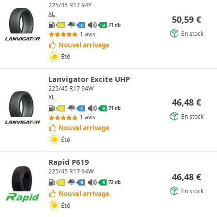
225/45 R17 94Y
XL
50,59
€
71 db
C
C
B
En stock
1 avis
Nouvel arrivage
Été
Lanvigator Excite UHP
225/45 R17 94W
XL
46,48
€
71 db
C
C
B
En stock
1 avis
Nouvel arrivage
Été
Rapid P619
225/45 R17 94W
46,48
€
72 db
C
B
B
En stock
Nouvel arrivage
Été